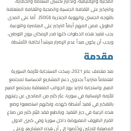
المحلية والإقليمية، وتدابير تحسين السلامة والحماية،
والتركيز على الثقافة الجنسية والصحية والثقافة المتعلقة
بالتوجه الجنسي والهوية الجندرية (SOGI). أما على المدى
الطويل، فمن المهم أيضاً التركيز على المناصرة والتوعية.
يجب تنفيذ هذه الخطوات كلها قدر الإمكان بروح التوطين،
ويجب أن يكون مبدأ عدم الإضرار مرشداً لكافة الأنشطة.
مقدمة
منذ منتصف عام 2021، رسخت الاستجابة للأزمة السورية
اهتماماً متزايداً بجدوى دعم المشاريع الحساسة لمجتمع
الميم. واستجابة لتزايد بروز الجوانب المتعلقة بمجتمع الميم
للأزمة الإنسانية في سوريا، عبّر كثير من المانحين عن رغبتهم
بالتفكير في تنفيذ أنشطة كهذه، ولكنهم استصعبوا وضع
هذه الرغبة في حيز التنفيذ. وبالطبع فقد قيّم كثير من صناع
القرار الظروف المفروضة داخل سوريا وفي كبرى الدول
المضيفة للاجئين وخَلَصوا إلى أن هذه المشاريع، وعلى