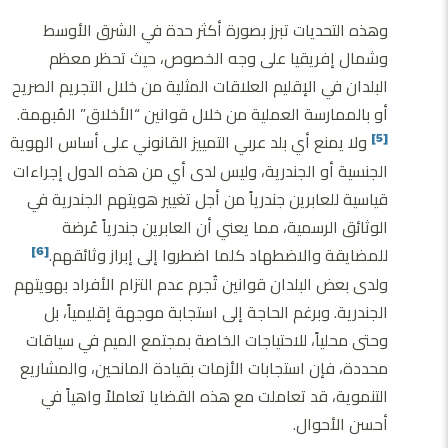
وهذه التحديات تبرز بصورة أكثر حدة في الشرق الأوسط
وشمال إفريقيا على وجه الخصوص، حيث تحظر معظم
البلدان في الإقليم العلاقات المثلية من خلال التجريم الصريح
أو بالممارسة العملية من خلال قوانين “الأخلاق” المُبهمة.
ولا يمنع أي بلد عربي التمييز القانوني على أساس الهوية
[5]
الجنسية أو الجندرية، وليس لدى أي من هذه الدول إجراءات
قياسية للعابرين جندرياً من أجل تغيير هويتهم الجندرية في
الوثائق الرسمية، مما يعني أن العابرين جندرياً عُرضة
للمضايقة والاضطهاد كلما اضطروا إلى إبراز وثائقهم.
[6]
ولدى بعض البلدان قوانين تُجرم عدم التزام الأفراد بهويتهم
الجندرية. وبرغم الحاجة إلى استجابة موجهة إقليمياً، بل
وحتى محلياً، للاحتياجات الخاصة بمجتمع الميم في سياقات
محددة، فإن استجابات الأزمات بقيادة المانحين، والمشاريع
التنموية، قد تعاملت مع هذه القضايا تعاملاً واهياً في
أحسن الأحوال.