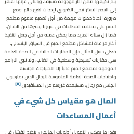
يتم تكييفها ضمن أُطُر موجودة مسبقاً، وبالتالي فإنها تفتقر
إلى التبصر الاستراتيجي الضروري لإحداث تغيير دائم. ومع
ضرورة اتخاذ خطوات مهمة من أجل تعميم هموم مجتمع
الميم على مختلف القطاعات في سوريا وغيرها من البلدان،
فما زال هناك المزيد مما يمكن عمله من أجل جعل التنفيذ
أكثر مراعاة لمشاكل مجتمع الميم في السياق الإنساني.
فعلى سبيل المثال فإن المقاربات الحالية في الصحة العامة
هي مقاربات تبسيطية وسطحية في الغالب، ولا تلبي البرامج
الموجهة لمجتمع الميم غالباً إلا الاحتياجات الجنسية
واحتياجات الصحة العامة الملموسة للرجال الذين يمارسون
الجنس مع رجال، مستبعدة غيرهم من المستفيدين.
[9]
المال هو مقياس كل شيء في
أعمال المساعدات
بقدر ما يعكس التمويل أولويات المانحين، يتضح الفشل في