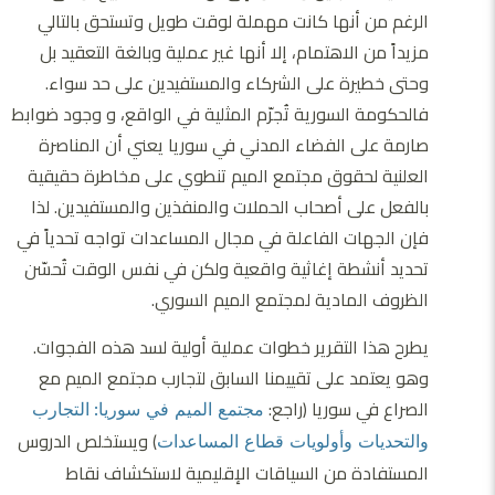
الرغم من أنها كانت مهملة لوقت طويل وتستحق بالتالي
مزيداً من الاهتمام، إلا أنها غير عملية وبالغة التعقيد بل
وحتى خطيرة على الشركاء والمستفيدين على حد سواء.
فالحكومة السورية تُجرّم المثلية في الواقع، و وجود ضوابط
صارمة على الفضاء المدني في سوريا يعني أن المناصرة
العلنية لحقوق مجتمع الميم تنطوي على مخاطرة حقيقية
بالفعل على أصحاب الحملات والمنفذين والمستفيدين. لذا
فإن الجهات الفاعلة في مجال المساعدات تواجه تحدياً في
تحديد أنشطة إغاثية واقعية ولكن في نفس الوقت تُحسّن
الظروف المادية لمجتمع الميم السوري.
يطرح هذا التقرير خطوات عملية أولية لسد هذه الفجوات.
وهو يعتمد على تقييمنا السابق لتجارب مجتمع الميم مع
الصراع في سوريا (راجع:
مجتمع الميم في سوريا:
التجارب
) ويستخلص الدروس
والتحديات وأولويات قطاع المساعدات
المستفادة من السياقات الإقليمية لاستكشاف نقاط