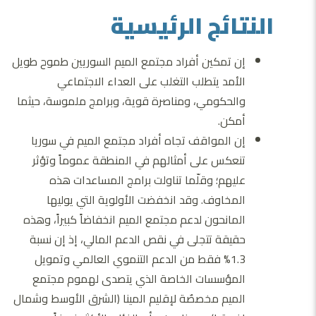
النتائج الرئيسية
إن تمكين أفراد مجتمع الميم السوريين طموح طويل
الأمد يتطلب التغلب على العداء الاجتماعي
والحكومي، ومناصرة قوية، وبرامج ملموسة، حيثما
أمكن.
إن المواقف تجاه أفراد مجتمع الميم في سوريا
تنعكس على أمثالهم في المنطقة عموماً وتؤثر
عليهم؛ وقلّما تناولت برامج المساعدات هذه
المخاوف. وقد انخفضت الأولوية التي يوليها
المانحون لدعم مجتمع الميم انخفاضاً كبيراً، وهذه
حقيقة تتجلى في نقص الدعم المالي، إذ إن نسبة
1.3% فقط من الدعم التنموي العالمي وتمويل
المؤسسات الخاصة الذي يتصدى لهموم مجتمع
الميم مخصصٌة لإقليم المينا (الشرق الأوسط وشمال