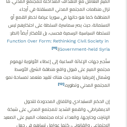
الميم التعامل مع الأهداف المتداخلة للمجتمع المدني. ما
تزال منظمات المجتمع المدني المستقلة في أرجاء
المنطقة كما هو حالها في سوريا عرضة لخطر القمع أو
الاستمالة، حيث يصر سماسرة السلطة على احتكارهم ليس
للسلطة السياسية الرسمية فحسب، بل للأفكار أيضاً (انظر:
Function Over Form: Rethinking Civil Society in
).
[11]
Government-held Syria
ستُجبر جهات الإغاثة الساعية إلى إعطاء الأولوية لهموم
مجتمع الميم على قبول واقع منطقة الشرق الأوسط
وشمال إفريقيا برمته حيث هناك تقييد متعمد لمساحة نمو
المجتمع المدني وتطوره.
[12]
إن الحكم الاستبدادي والآفاق المحدودة للتحول
الديمقراطي، والقمع الشديد للمجتمع المدني على شبكة
الإنترنت وخارجها، والعداء تجاه مجتمعات الميم على الصعيد
الاجتماعي والقانوني، كلها عوامل تساهم في جعل