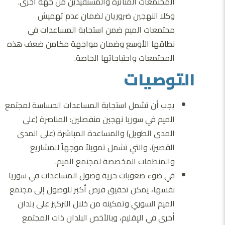
المجتمعات المتأثرة والمستفيدين من جهة أخرى.
وكلا النهجين ضروريان لضمان عدم تهميش
مجتمعات الميم ضمن استجابة المساعدات في
نطاقها الأوسع وضمان مواجهة مكامن ضعف هذه
المجتمعات واحتياجاتها الخاصة.
التوصيات
يجب أن تشمل استجابة المساعدات الحساسة لمجتمع
الميم في سوريا نهجين منفصلين: المناصرة (على
المدى الطويل) والمساعدة المباشرة (على المدى
القصير)، والتي تشمل تمويلاً موجهاً للمشاريع
والمنظمات المخصصة لمجتمع الميم.
في ضوء صعوبات حرية وصول المساعدات في سوريا
نفسها، يمكن تحقيق فرص أكبر للوصول إلى مجتمع
الميم السوري وتمكينه من خلال التركيز على بلدان
أخرى في الإقليم، وبالأخص البلدان ذات المجتمع