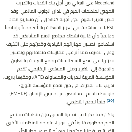
Nederland على التوالي من أجل بناء القدرات والتدريب
المهني لمنظمات الميم في بلدان الجنوب العالمي. وقد
خلص تقرير التقييم الذي أجرته SIDA إلى أن مشاريع اتحاد
RFSL قد ساهمت في تعزيز الشبكات والتأثير محلياً وإقليمياً
وعالمياً وأن غالبية نشطاء مجتمع الميم المشاركين قد
استطاعوا تحسين مهاراتهم القيادية وقدرتهم على التكيف
وعلى التصرف مما أثر على ممارسات منظماتهم وتحسين
قدرتها على وضع الاستراتيجيات وجمع التبرعات والتعاون
والدعوة إلى التغيير. وعلى المستوى الإقليمي، تقدم
المؤسسة العربية للحريات والمساواة (AFE)، ومقرها بيروت،
تدريب بناء القدرات، في حين تقدم المؤسسة الأورو-
متوسطية لدعم المدافعين عن حقوق الإنسان (EMHRF)
منحاً للدعم التنظيمي.
[20]
ولكن كما ذكرنا في تقريرنا السابق فإن منظمات مجتمع
الميم محظورة قانوناً في سوريا، وتواجه المنظمات الأخرى
التي تتبنى قضايا مجتمع الميم أو تناصرها خطر الحلّ