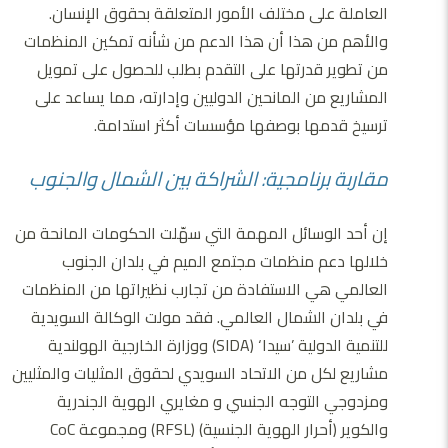
العاملة على مختلف الأمور المتعلقة بحقوق الإنسان.
والأهم من هذا أن هذا الدعم من شأنه تمكين المنظمات
من تطوير قدرتها على التقدم بطلب للحصول على تمويل
المشاريع من المانحين الدوليين وإدارته، مما يساعد على
ترسيخ قدمها بوصفها مؤسسات أكثر استدامة.
مقاربة برنامجية: الشراكة بين الشمال والجنوب
إن أحد الوسائل المهمة التي سهّلت الحكومات المانحة من
خلالها دعم منظمات مجتمع الميم في بلدان الجنوب
العالمي هي الاستفادة من تجارب نظيراتها من المنظمات
في بلدان الشمال العالمي. فقد مولت الوكالة السويدية
للتنمية الدولية ’سيدا‘ (SIDA) ووزارة الخارجية الهولندية
مشاريع لكل من الاتحاد السويدي لحقوق المثليات والمثليين
ومزدوجي التوجه الجنسي و مغايري الهوية الجندرية
والكوير (أحرار الهوية الجنسية) (RFSL) ومجموعة CoC