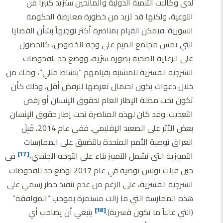
لدى وكالات التنمية الدولية والمانحين ستزيد كثيراً من
التوعية، ولكنها قد تزيد من خطورة معارضة الحكومة
السورية. فيمكن القيام بمناصرة أكثر توجيهاً بشأن القضايا
التي تمس مجتمع الميم على وجه الخصوص، كالحصول
على الرعاية الصحية بصورة سرّية، ووضع حد للفحوصات
الشرجية القسرية للمشتبه بقيامهم “بنشاط مثلي”، وذلك من
خلال دعوات يكون احتمال تعرضها للرفض أقل، وذلك كأن
تكون تحت مظلة الإطار العام لحقوق الإنسان أو رفض
التعذيب. وقد كان لهذه المناصرة تحت إطار حقوق الإنسان
بعض الأثر على الصعيد الإقليمي. ففي عام 2014، قَبِلَ
العراق توصية الأمم المتحدة بالتضييق على الممارسات
التمييزية التي تشمل التمييز بناء على التوجه الجنسي،
في
[17]
حين قبلت تونس توصية في عام 2017 لوضع حد للفحوصات
الشرجية القسرية، على الرغم من عدم تنفيذ حظر رسمي على
هذه الممارسة التي ما زالت مستمرة بموجب “الموافقة”
(التي غالباً ما تكون قسرية).
ينبغي أن يصاحب أي
[18]