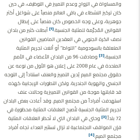
والمساواة في الزواج وعدم التمييز في التوظيف، في حين
كان تركيز النشطاء في باقي العالم منصباً على شواغل أكثر
جوهرية، وعلى وجه الخصوص كان منصباً على إبطال
القوانين المُجرِّمة للمثلية الجنسية.
أبطلت كثير من بلدان
[1]
نصف الكرة الجنوبي في العقدين الماضيين القوانين
المتعلقة بالسودومية “اللواط” أو ألغت تجريم المثلية
الجنسية،
وصادقت 96 من البلدان الأعضاء في الأمم
[2]
المتحدة في عام 2008 على إعلان هو الأول من نوعه عن
حقوق مجتمع الميم يُدين التمييز والعنف استناداً إلى التوجه
الجنسي والهوية الجندرية. ولكن التطورات الإيجابية كهذه
قد قابلتها موجة من القوانين التمييزية وحالات عنف
استهدفت أفراداً من مجتمع الميم. وقد أعادت بعض البلدان
تجريم المثلية الجنسية لتُصبح العلاقات المثلية محظورة في
72 بلداً.
وحتى في البلدان التي لا تَحظر العلاقات المثلية
[3]
فإن المواقف الاجتماعية لا تزال تستثير العداء تجاه أفراد
مجتمع الميم.
[4]