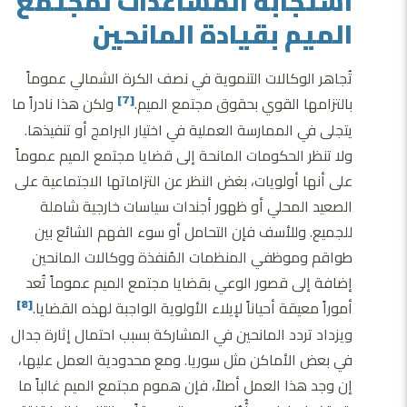
استجابة المساعدات لمجتمع
الميم بقيادة المانحين
تُجاهر الوكالات التنموية في نصف الكرة الشمالي عموماً
بالتزامها القوي بحقوق مجتمع الميم.
ولكن هذا نادراً ما
[7]
يتجلى في الممارسة العملية في اختيار البرامج أو تنفيذها.
ولا تنظر الحكومات المانحة إلى قضايا مجتمع الميم عموماً
على أنها أولويات، بغض النظر عن التزاماتها الاجتماعية على
الصعيد المحلي أو ظهور أجندات سياسات خارجية شاملة
للجميع. وللأسف فإن التحامل أو سوء الفهم الشائع بين
طواقم وموظفي المنظمات المُنفذة ووكالات المانحين
إضافة إلى قصور الوعي بقضايا مجتمع الميم عموماً تُعد
أموراً معيقة أحياناً لإيلاء الأولوية الواجبة لهذه القضايا.
[8]
ويزداد تردد المانحين في المشاركة بسبب احتمال إثارة جدال
في بعض الأماكن مثل سوريا. ومع محدودية العمل عليها،
إن وجد هذا العمل أصلاً، فإن هموم مجتمع الميم غالباً ما