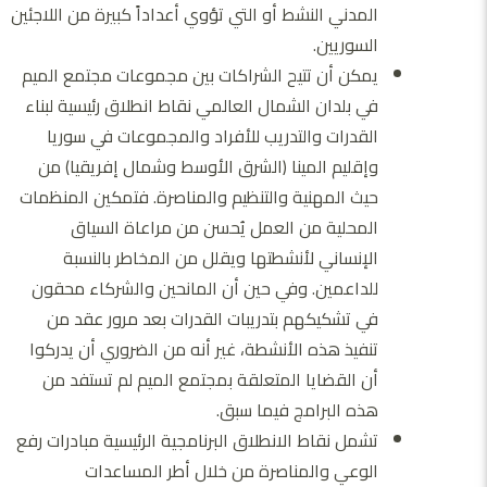
المدني النشط أو التي تؤوي أعداداً كبيرة من اللاجئين
السوريين.
يمكن أن تتيح الشراكات بين مجموعات مجتمع الميم
في بلدان الشمال العالمي نقاط انطلاق رئيسية لبناء
القدرات والتدريب للأفراد والمجموعات في سوريا
وإقليم المينا (الشرق الأوسط وشمال إفريقيا) من
حيث المهنية والتنظيم والمناصرة. فتمكين المنظمات
المحلية من العمل يُحسن من مراعاة السياق
الإنساني لأنشطتها ويقلل من المخاطر بالنسبة
للداعمين. وفي حين أن المانحين والشركاء محقون
في تشكيكهم بتدريبات القدرات بعد مرور عقد من
تنفيذ هذه الأنشطة، غير أنه من الضروري أن يدركوا
أن القضايا المتعلقة بمجتمع الميم لم تستفد من
هذه البرامج فيما سبق.
تشمل نقاط الانطلاق البرنامجية
الرئيسية مبادرات رفع
الوعي والمناصرة من خلال أطر المساعدات