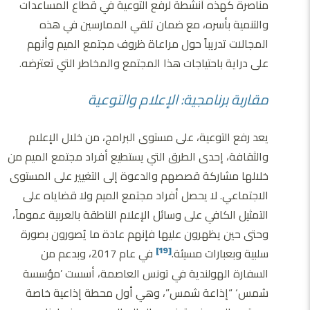
مناصرة كهذه أنشطة لرفع التوعية في قطاع المساعدات
والتنمية بأسره، مع ضمان تلقي الممارسين في هذه
المجالات تدريباً حول مراعاة ظروف مجتمع الميم وأنهم
على دراية باحتياجات هذا المجتمع والمخاطر التي تعترضه.
مقاربة برنامجية: الإعلام والتوعية
يعد رفع التوعية، على مستوى البرامج، من خلال الإعلام
والثقافة، إحدى الطرق التي يستطيع أفراد مجتمع الميم من
خلالها مشاركة قصصهم والدعوة إلى التغيير على المستوى
الاجتماعي. لا يحصل أفراد مجتمع الميم ولا قضاياه على
التمثيل الكافي على وسائل الإعلام الناطقة بالعربية عموماً،
وحتى حين يظهرون عليها فإنهم عادة ما يُصورون بصورة
سلبية وبعبارات مسيئة.
في عام 2017، وبدعم من
[19]
السفارة الهولندية في تونس العاصمة، أسست ’مؤسسة
شمس‘ “إذاعة شمس”، وهي أول محطة إذاعية خاصة