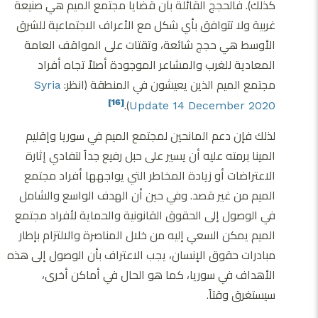
كذلك). فالحجج القائلة بأن قضايا مجتمع الميم هي صنيعة
غربية ولا تتوافق بأي شكل مع الأعراف الاجتماعية للشرق
الأوسط هي حجج شائعة، وتقتات على المواقف العامة
المعادية للغرب والمشاعر الموجودة أصلاً تجاه أفراد
مجتمع الميم الذين يعيشون في المنطقة (انظر:
Syria
).
[16]
Update 14 December 2020
لذلك فإن دعم المانحين لمجتمع الميم في سوريا وإقليم
المينا برمته عليه أن يسير على حبل رفيع جداً لتفادي إثارة
الاعتراضات أو زيادة المخاطر التي يواجهها أفراد مجتمع
الميم من غير قصد. وفي حين أن الهدف الواسع والشامل
في الوصول إلى الحقوق القانونية والحماية لأفراد مجتمع
الميم يمكن السعي إليه من خلال المناصرة والالتزام بإطار
مبادرات حقوق الإنسان، يجب الاعتراف بأن الوصول إلى هذه
الأهداف في سوريا، كما هو الحال في أماكن أخرى،
سيستغرق وقتاً.