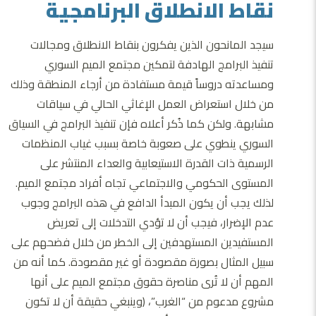
نقاط الانطلاق البرنامجية
سيجد المانحون الذين يفكرون بنقاط الانطلاق ومجالات
تنفيذ البرامج الهادفة لتمكين مجتمع الميم السوري
ومساعدته دروساً قيمة مستفادة من أرجاء المنطقة وذلك
من خلال استعراض العمل الإغاثي الحالي في سياقات
مشابهة. ولكن كما ذُكر أعلاه فإن تنفيذ البرامج في السياق
السوري ينطوي على صعوبة خاصة بسبب غياب المنظمات
الرسمية ذات القدرة الاستيعابية والعداء المنتشر على
المستوى الحكومي والاجتماعي تجاه أفراد مجتمع الميم.
لذلك يجب أن يكون المبدأ الدافع في هذه البرامج وجوب
عدم الإضرار، فيجب أن لا تؤدي التدخلات إلى تعريض
المستفيدين المستهدفين إلى الخطر من خلال فضحهم على
سبيل المثال بصورة مقصودة أو غير مقصودة. كما أنه من
المهم أن لا تُرى مناصرة حقوق مجتمع الميم على أنها
مشروع مدعوم من “الغرب”، (وينبغي حقيقة أن لا تكون