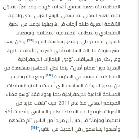
المنطقة بيئة صعبة لتحقيق أهداف كهذه. وقد تعززَ التفاؤل
تجاه التغيير المدني بما يسمى بالربيع العربي الذي واجهت
الأنظمة العربية خلاله أزمات في شرعيتها نجمت عن الضيق
الاقتصادي والمطالب الاجتماعية المختلفة، وتوقعات
بالتحول الديمقراطي، وقصور سياسات التحرير.
ولكن وبعد
[13]
عشر سنوات ما زالت السلطة بأيدي كثير من الأنظمة ذاتها،
وفي كثير من السياقات، تؤدي الإنجازات الديمقراطية
الرمزية دور “صمام أمان”، بينما تظل الجماهير مستبعدة من
المشاركة الحقيقية في الحكومات.
ومع ذلك وبالرغم
[14]
من قصور الحركات السياسية التي أعقبت ذلك (والانتفاضات
المسلحة الداعية للديمقراطية كما يبدو)، فقد توسع فضاء
المجتمع المدني منذ عام 2011، حيث “شقت مزيد من
الأصوات طريقها نحو الفضاء العام والسياسي وأصبحت أكثر
تصميماً وحزماً،” في حين أن مزيداً من الناس “تم حشدهم
وأصبحوا يساهمون في الحديث عن التغيير.”
[15]