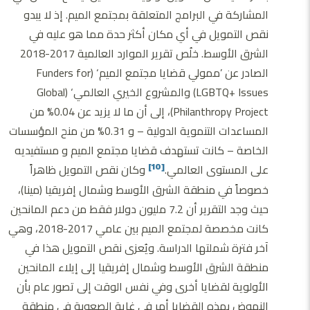
المشاركة في البرامج المتعلقة بمجتمع الميم. إذ لا يبدو
نقص التمويل في أي مكان أكثر حدة مما هو عليه في
الشرق الأوسط. خلُص تقرير الموارد العالمية 2017-2018
الصادر عن ’ممولي قضايا مجتمع الميم‘ (Funders for
LGBTQ+ Issues) والمشروع الخيري العالمي‘ (Global
Philanthropy Project)، إلى أن ما لا يزيد عن 0.04% من
المساعدات التنموية الدولية – و 0.31% من منح المؤسسات
الخاصة – كانت تستهدف قضايا مجتمع الميم و مستفيديه
على المستوى العالمي.
وكان نقص التمويل ظاهراً
[10]
خصوصاً في منطقة الشرق الأوسط وشمال إفريقيا (مينا)،
حيث وجد التقرير أن 7.2 مليون دولار فقط من دعم المانحين
كانت مخصصة لمجتمع الميم بين عامي 2017-2018، وهي
آخر فترة شملتها الدراسة. ويُعزى نقص التمويل هذا في
منطقة الشرق الأوسط وشمال إفريقيا إلى إيلاء المانحين
الأولوية لقضايا أخرى وفي نفس الوقت إلى تصور عام بأن
النهوض بهذه القضايا أمر في غاية الصعوبة في منطقة