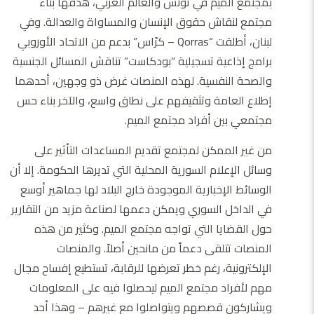
بمجتمع الميم في تونس والعالم العربي، هدفها بناء
مجتمع لنقاش حقوق الإنسان والمساواة والعدالة. وفي
لبنان، أطلقت “Qorras – كرّاس” بدعم من الاتحاد الأوروبي
برامج إذاعية تسجيلية “بودكاست” تناقش المسائل الجنسية
والصحة النفسية. لهذه المنصات غرض ذو وجهين، أحدهما
إطلاع العامة وتثقيفهم على نطاق واسع، والآخر بناء حس
مجتمعي بين أفراد مجتمع الميم.
من غير الممكن لمجتمع تقديم المساعدات التأثير على
وسائل الإعلام السورية المحلية التي تديرها الحكومة. إلا أن
الوسائط الإخبارية الموجودة خارج البلاد لها جماهير أوسع
في الداخل السوري ويمكن دعمها لصناعة مزيد من التقارير
حول القضايا التي تواجه مجتمع الميم. وكثير من هذه
المنصات تتلقى دعماً من مانحين أصلاً. والمنصات
الإلكترونية، رغم خطر تعرضها للرقابة، تستطيع إفساح مجال
مهم لأفراد مجتمع الميم ليحصلوا فيه على المعلومات
ويشاركون قصصهم ويتواصلوا مع غيرهم – وهذا أحد