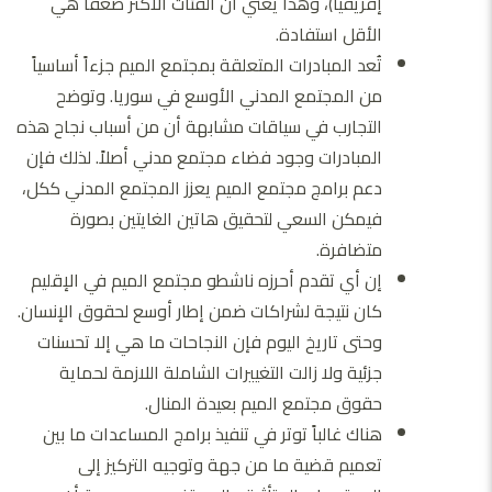
إفريقيا)، وهذا يعني أن الفئات الأكثر ضعفاً هي
الأقل استفادة.
تُعد المبادرات المتعلقة بمجتمع الميم جزءاً أساسياً
من المجتمع المدني الأوسع في سوريا. وتوضح
التجارب في سياقات مشابهة أن من أسباب نجاح هذه
المبادرات وجود فضاء مجتمع مدني أصلاً. لذلك فإن
دعم برامج مجتمع الميم يعزز المجتمع المدني ككل،
فيمكن السعي لتحقيق هاتين الغايتين بصورة
متضافرة.
إن أي تقدم أحرزه ناشطو مجتمع الميم في الإقليم
كان نتيجة لشراكات ضمن إطار أوسع لحقوق الإنسان.
وحتى تاريخ اليوم فإن النجاحات ما هي إلا تحسنات
جزئية ولا زالت التغييرات الشاملة اللازمة لحماية
حقوق مجتمع الميم بعيدة المنال.
هناك غالباً توتر في تنفيذ برامج المساعدات ما بين
تعميم قضية ما من جهة وتوجيه التركيز إلى